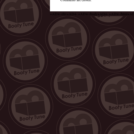
+ADw-/div+AD4- +ADw-/body+AD4- +ADw-/html+A