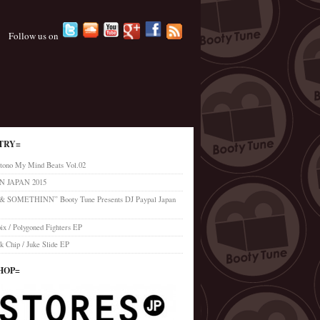
Follow us on
TRY=
tono My Mind Beats Vol.02
 JAPAN 2015
’ & SOMETHINN” Booty Tune Presents DJ Paypal Japan
x / Polygoned Fighters EP
k Chip / Juke Slide EP
HOP=