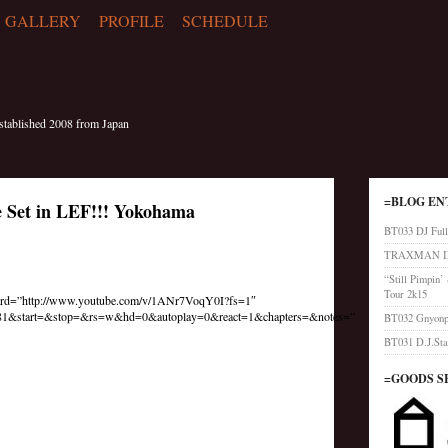
GALLERY
PROFILE
SCHEDULE
blished 2008 from Japan
=BLOG EN
e Set in LEF!!! Yokohama
BT033 DJ Full
TRAXMAN IN
“Still Pimpin
Tour 2k15
dard=”http://www.youtube.com/v/1ANr7VoqY0I?fs=1″
1&start=&stop=&rs=w&hd=0&autoplay=0&react=1&chapters=&notes=”
BT032 Gnyonpi
BT031 D.J.Sta
=GOODS S