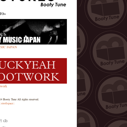
TO=
SIC JAPAN
twork
4 Booty Tune All rights reserved.
::strollspace::
1月
(2)