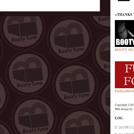
D4-
=THANKS 
BOOTY MU
Fuckyeahtoo
Copyright ©201
Web design by
LOG
2015年1