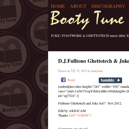
HOME
ABOUT
DISCOGRAPHY
JUKE / FOOTWORK & GHETTOTECH music label. Esta
D.J.Fulltono Ghettotech & Juk
Posted on 5月 15, 2013 by
bootytune
Tweet
[embedplusvideo height=”281″ width=”450″ stan
vars=”ytid=1ANr7VoqY0I&width=450&height=28
id=”ep7524″ /]
Fulltono Ghettotech and Juke Set!! Nov.2012.
Edit by AKIOCAM
Thanks
LEF!!!CREW!!!
Comments are closed.