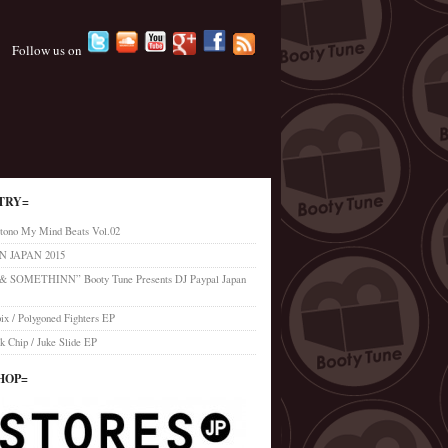
Follow us on
TRY=
tono My Mind Beats Vol.02
 JAPAN 2015
’ & SOMETHINN” Booty Tune Presents DJ Paypal Japan
x / Polygoned Fighters EP
k Chip / Juke Slide EP
HOP=