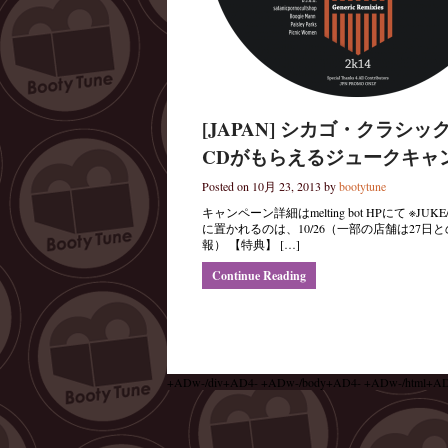
[JAPAN] シカゴ・クラ
CDがもらえるジュークキャ
Posted on 10月 23, 2013 by
bootytune
キャンペーン詳細はmelting bot HPにて ※
に置かれるのは、10/26（一部の店舗は27日と
報） 【特典】 […]
Continue Reading
+ADw-/div+AD4- +ADw-/body+AD4- +ADw-/html+A