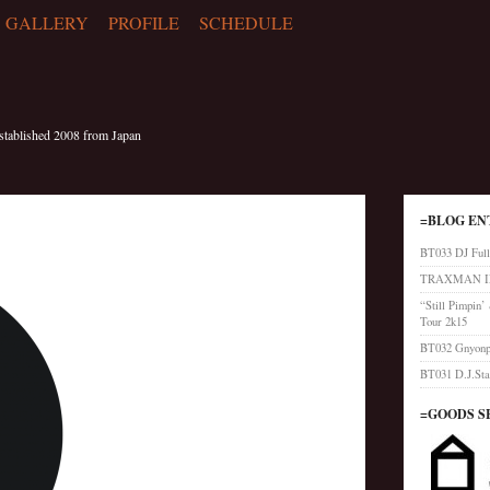
GALLERY
PROFILE
SCHEDULE
blished 2008 from Japan
=BLOG EN
BT033 DJ Full
TRAXMAN IN
“Still Pimpin
Tour 2k15
BT032 Gnyonpi
BT031 D.J.Sta
=GOODS S