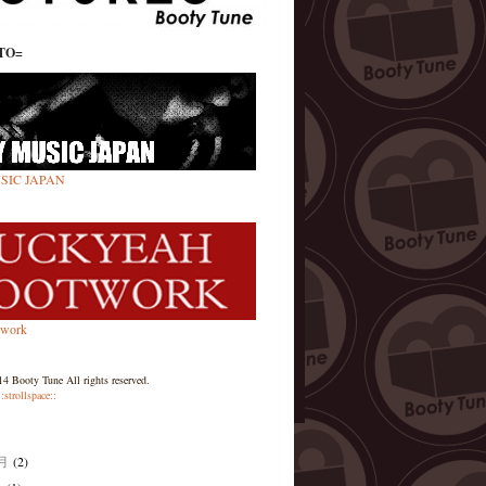
TO=
SIC JAPAN
twork
4 Booty Tune All rights reserved.
::strollspace::
1月
(2)