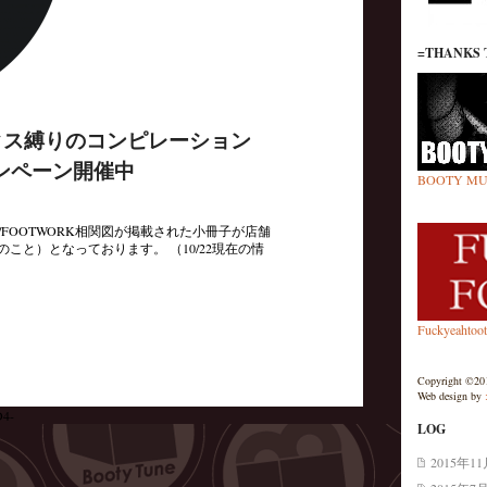
=THANKS 
シックス縛りのコンピレーション
ンペーン開催中
BOOTY MU
JUKE/FOOTWORK相関図が掲載された小冊子が店舗
のこと）となっております。 （10/22現在の情
Fuckyeahtoo
Copyright ©201
Web design by
D4-
LOG
2015年1