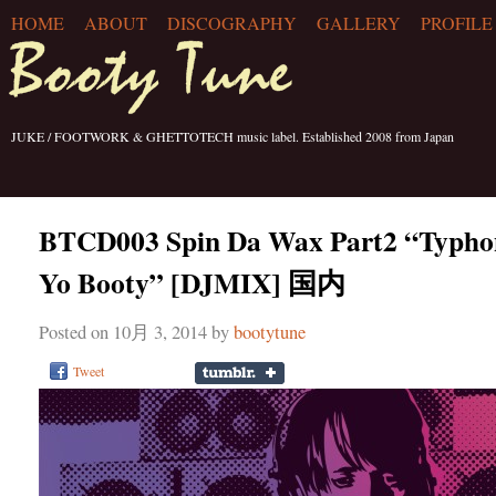
HOME
ABOUT
DISCOGRAPHY
GALLERY
PROFILE
JUKE / FOOTWORK & GHETTOTECH music label. Established 2008 from Japan
BTCD003 Spin Da Wax Part2 “Typhoni
Yo Booty” [DJMIX] 国内
Posted on 10月 3, 2014 by
bootytune
Tweet