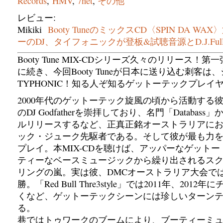
Records
,
HMV
,
7net
,
その他
レビュー:
Mikiki
Booty TuneのミックスCD〈SPIN DA W
ーのDJ、タイフォニックが登板&試聴音源とD.J.Full
Booty Tune MIX-CDシリーズ久々のリリース！第
に続き、今回Booty Tuneが日本に送り込む刺客は
TYPHONIC！知る人ぞ知るゲットーテックプレイ
2000年代のゲットーテック旋風の頃から活動する
のDJ Godfatherを崇拝しており、名門「Databass
ルリリースするなど、正真正銘オーストラリアに
ック・ジューク先駆者である。そして彼が最も力を
プレイ。本MIX-CDを聴けば、アッパーなゲット
ティーなベースミュージックから繰り出されるス
リングの嵐。実は彼、DMCオーストラリア大会では2
勝。「Red Bull Thre3style」では2011年、201
くなど、ゲットーテックシーンには珍しいターン
る。
巷ではトゥワークのブームにより、ブーティーミ