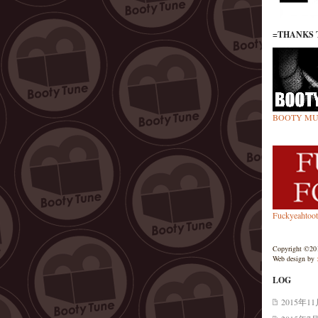
=THANKS 
BOOTY MU
Fuckyeahtoo
Copyright ©201
Web design by
LOG
2015年1