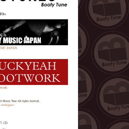
TO=
SIC JAPAN
twork
4 Booty Tune All rights reserved.
::strollspace::
1月
(2)