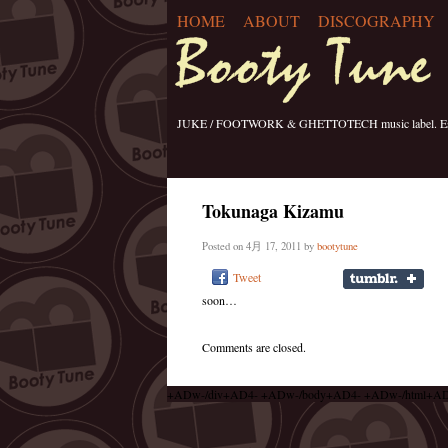
HOME
ABOUT
DISCOGRAPHY
JUKE / FOOTWORK & GHETTOTECH music label. Esta
Tokunaga Kizamu
Posted on 4月 17, 2011 by
bootytune
Tweet
soon…
Comments are closed.
+ADw-/div+AD4- +ADw-/body+AD4- +ADw-/html+A