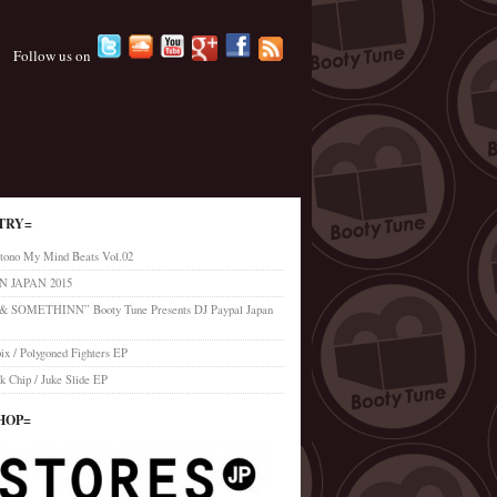
Follow us on
TRY=
tono My Mind Beats Vol.02
 JAPAN 2015
’ & SOMETHINN” Booty Tune Presents DJ Paypal Japan
x / Polygoned Fighters EP
k Chip / Juke Slide EP
HOP=