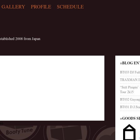
GALLERY
PROFILE
SCHEDULE
blished 2008 from Japan
=BLOG EN
BT033 DJ Full
TRAXMAN IN
“Still Pimpin
Tour 2k15
BT032 Gnyonpi
BT031 D.J.Sta
=GOODS S
D4-